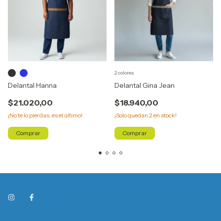
2 colores
Delantal Hanna
Delantal Gina Jean
$21.020,00
$18.940,00
¡No te lo pierdas, es el último!
¡Solo quedan
2
en stock!
Comprar
Comprar