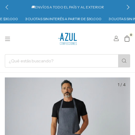
🚚ENVÍOS A TODO EL PAÍS Y AL EXTERIOR
 $30,000
3 CUOTAS SIN INTERÉS A PARTIR DE $30,000
3 CUOTAS SIN IN
0
1
/
4