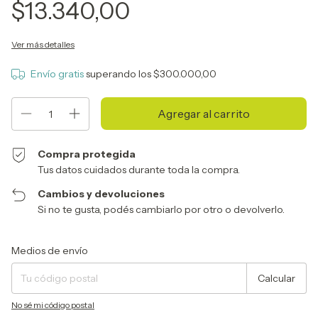
$13.340,00
Ver más detalles
Envío gratis
superando los
$300.000,00
Compra protegida
Tus datos cuidados durante toda la compra.
Cambios y devoluciones
Si no te gusta, podés cambiarlo por otro o devolverlo.
Entregas para el CP:
Cambiar CP
Medios de envío
Calcular
No sé mi código postal