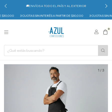
🚚ENVÍOS A TODO EL PAÍS Y AL EXTERIOR
$30,000
3 CUOTAS SIN INTERÉS A PARTIR DE $30,000
3 CUOTAS SIN INT
0
1
/
3