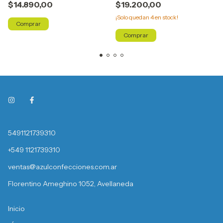
$14.890,00
$19.200,00
¡Solo quedan
4
en stock!
Comprar
Comprar
5491121739310
+549 1121739310
ventas@azulconfecciones.com.ar
Florentino Ameghino 1052, Avellaneda
Inicio