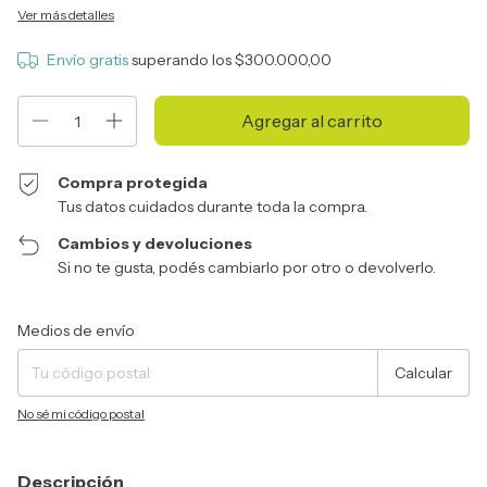
Ver más detalles
Envío gratis
superando los
$300.000,00
Compra protegida
Tus datos cuidados durante toda la compra.
Cambios y devoluciones
Si no te gusta, podés cambiarlo por otro o devolverlo.
Entregas para el CP:
Cambiar CP
Medios de envío
Calcular
No sé mi código postal
Descripción