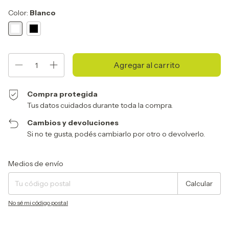
Color:
Blanco
Compra protegida
Tus datos cuidados durante toda la compra.
Cambios y devoluciones
Si no te gusta, podés cambiarlo por otro o devolverlo.
Entregas para el CP:
Cambiar CP
Medios de envío
Calcular
No sé mi código postal