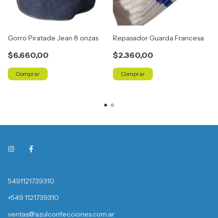
Gorro Piratade Jean 8 onzas
Repasador Guarda Francesa
$6.660,00
$2.360,00
5491121739310
+549 1121739310
ventas@azulconfecciones.com.ar