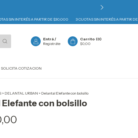
SIN INTERÉS A PARTIR DE $30,000
3 CUOTAS SIN INTERÉS A PARTIR DE $30
Entrá
/
Carrito
(
0
)
Registráte
$0,00
SOLICITA COTIZACION
S
>
DELANTAL URBAN
>
Delantal Elefante con bolsillo
 Elefante con bolsillo
0,00