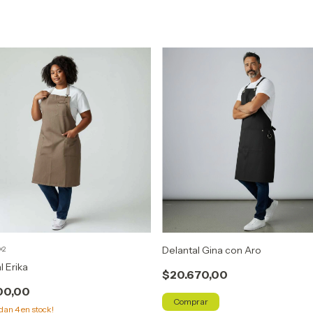
Delantal Gina con Aro
+2
l Erika
$20.670,00
00,00
edan
4
en stock!