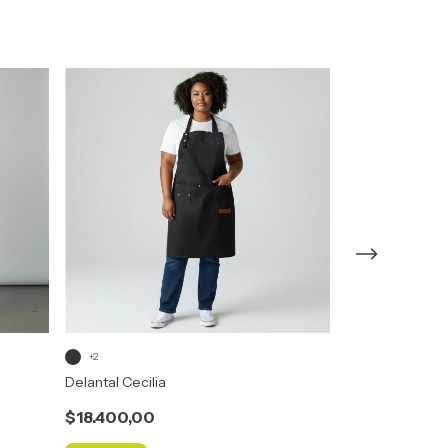
+2
+1
Delantal Cecilia
Delantal Tirso
$18.400,00
$18.400,00