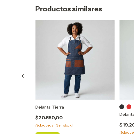
Productos similares
Delantal Tierra
Delanta
$20.850,00
$19.2
¡Solo quedan
3
en stock!
¡Solo qu