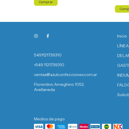
Comp
Inicio
LÍNEA
5491121739310
DELA
+549 1121739310
GAST
ventas@azulconfecciones.com.ar
INDU
Florentino Ameghino 1052,
FALD
Avellaneda
Solici
Medios de pago