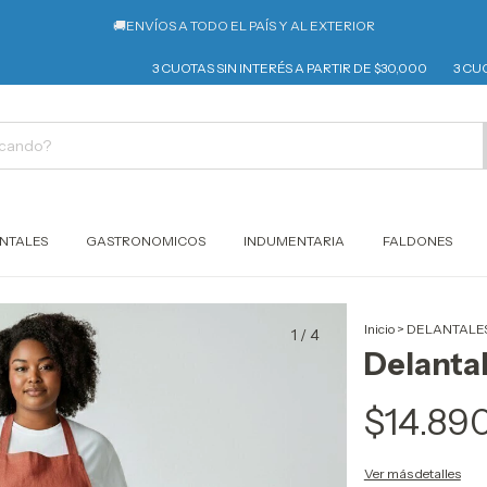
🚚ENVÍOS A TODO EL PAÍS Y AL EXTERIOR
3 CUOTAS SIN INTERÉS A PARTIR DE $30,000
3 CUOTAS 
NTALES
GASTRONOMICOS
INDUMENTARIA
FALDONES
Inicio
>
DELANTALE
1
/
4
Delantal
$14.89
Ver más detalles