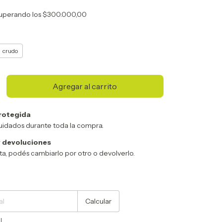
uperando los
$300.000,00
crudo
rotegida
uidados durante toda la compra.
 devoluciones
sta, podés cambiarlo por otro o devolverlo.
Cambiar CP
Calcular
l