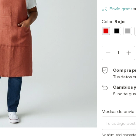
Envío gratis
s
Color:
Rojo
Compra p
Tus datos c
Cambios y
Si no te gu
Entregas para el CP:
Medios de envío
No sé mi código posta